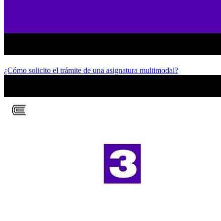
¿Cómo solicito el trámite de una asignatura multimodal?