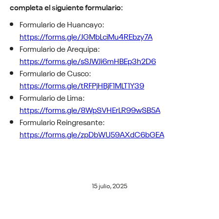
completa el siguiente formulario:
Formulario de Huancayo:
https://forms.gle/JGMbLciMu4REbzy7A
Formulario de Arequipa:
https://forms.gle/sSJWJi6mHBEp3h2D6
Formulario de Cusco:
https://forms.gle/tRFPjHBjF1MLT1Y39
Formulario de Lima:
https://forms.gle/8WpSVHErLR99wSB5A
Formulario Reingresante:
https://forms.gle/zpDbWU59AXdC6bGEA
15 julio, 2025