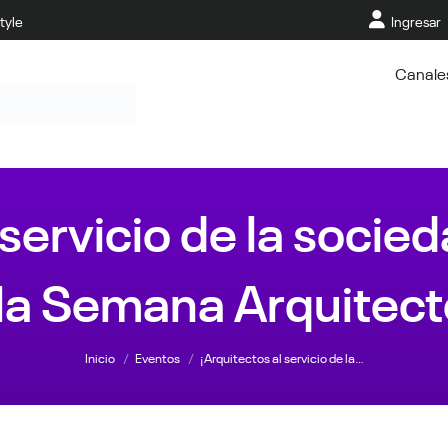
tyle
Ingresar
Canale
 servicio de la socie
 la Semana Arquitect
Estás aquí:
Inicio
Eventos
¡Arquitectos al servicio de la…