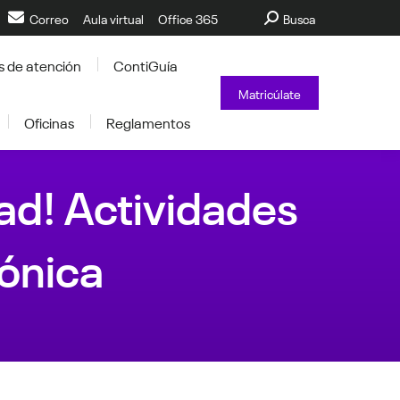
Buscar:
Correo
Aula virtual
Office 365
Busca
s de atención
ContiGuía
Matricúlate
Oficinas
Reglamentos
dad! Actividades
ónica