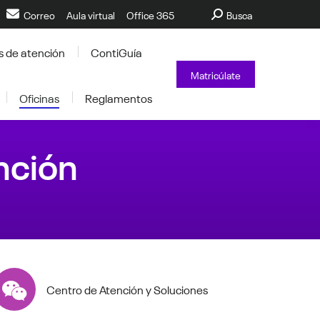
Buscar:
Correo
Aula virtual
Office 365
Busca
s de atención
ContiGuía
Matricúlate
Oficinas
Reglamentos
nción
Centro de Atención y Soluciones