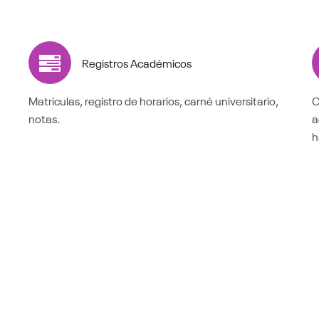
Registros Académicos
Matrículas, registro de horarios, carné universitario,
C
notas.
a
h