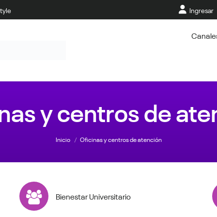
tyle
Ingresar
Canale
inas y centros de ate
Estás aquí:
Inicio
Oficinas y centros de atención
Bienestar Universitario