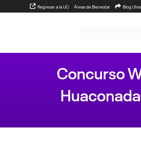
Regresar a la UC
Áreas de Bienestar
Blog Lifes
Concurso WN
Huaconada 