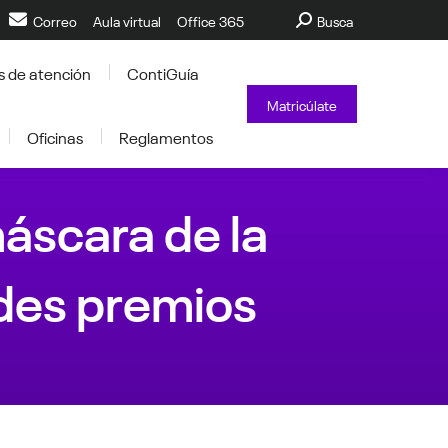
Buscar:
Correo
Aula virtual
Office 365
Busca
s de atención
ContiGuía
Matricúlate
Oficinas
Reglamentos
áscara de la
des premios