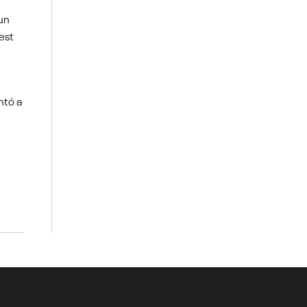
 un
est
ntó a