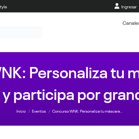
tyle
Ingresar
Canale
K: Personaliza tu m
y participa por gran
Estás aquí:
Inicio
Eventos
Concurso WNK: Personaliza tu máscara…