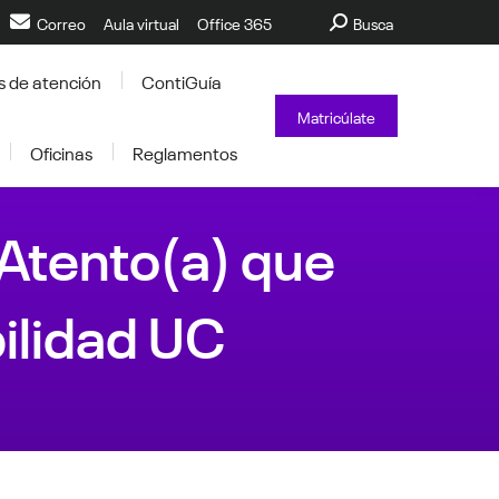
Buscar:
Correo
Aula virtual
Office 365
Busca
s de atención
ContiGuía
Matricúlate
Oficinas
Reglamentos
 Atento(a) que
ilidad UC