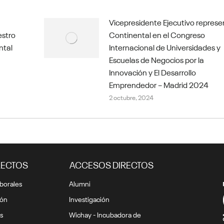
Vicepresidente Ejecutivo represe
estro
Continental en el Congreso
ntal
Internacional de Universidades y
Escuelas de Negocios por la
Innovación y El Desarrollo
Emprendedor – Madrid 2024
2 octubre, 2024
RECTOS
ACCESOS DIRECTOS
borales
Alumni
ión
Investigación
s
Wichay - Incubadora de