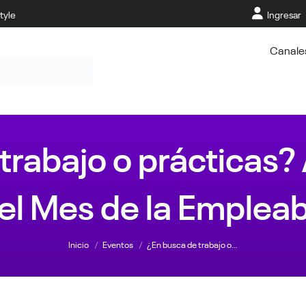
tyle
Ingresar
Canale
trabajo o prácticas?
el Mes de la Empleab
Estás aquí:
Inicio
Eventos
¿En busca de trabajo o…