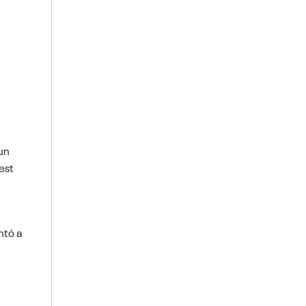
 un
est
ntó a