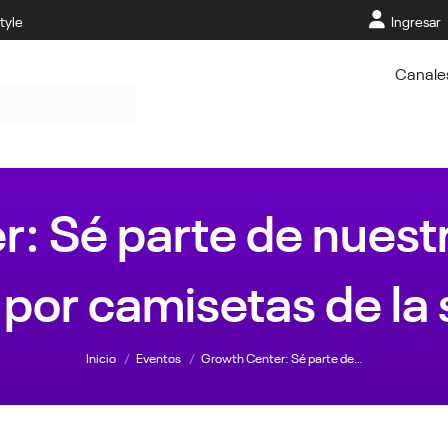
tyle
Ingresar
Canale
: Sé parte de nuest
 por camisetas de la
Estás aquí:
Inicio
Eventos
Growth Center: Sé parte de…