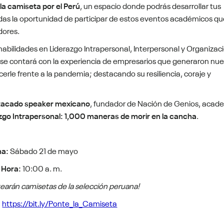
la camiseta por el Perú
, un espacio donde podrás desarrollar tus
das la oportunidad de participar de estos eventos académicos qu
dores.
abilidades en Liderazgo Intrapersonal, Interpersonal y Organizaci
se contará con la experiencia de empresarios que generaron nu
cerle frente a la pandemia; destacando su resiliencia, coraje y
tacado speaker mexicano
, fundador de Nación de Genios, acad
zgo Intrapersonal: 1,000 maneras de morir en la cancha
.
ha:
Sábado 21 de mayo
Hora:
10:00 a. m.
tearán camisetas de la selección peruana!
:
https://bit.ly/Ponte_la_Camiseta