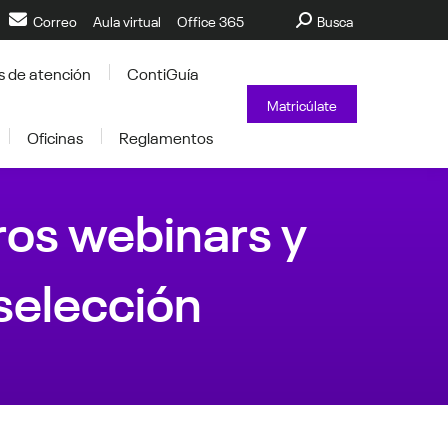
Buscar:
Correo
Aula virtual
Office 365
Busca
s de atención
ContiGuía
Matricúlate
Oficinas
Reglamentos
ros webinars y
 selección