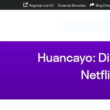
Regresar a la UC
Áreas de Bienestar
Blog Lifes
Huancayo: Dir
Netfl