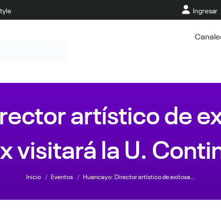
tyle
Ingresar
Canale
ector artístico de ex
ix visitará la U. Conti
Estás aquí:
Inicio
Eventos
Huancayo: Director artístico de exitosa…