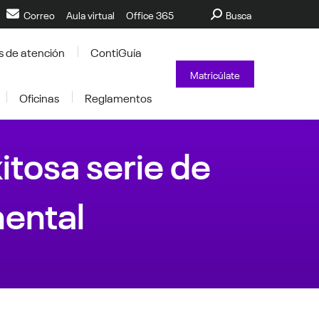
Buscar:
Correo
Aula virtual
Office 365
Busca
s de atención
ContiGuía
Matricúlate
Oficinas
Reglamentos
itosa serie de
nental