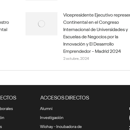
Vicepresidente Ejecutivo represe
estro
Continental en el Congreso
ntal
Internacional de Universidades y
Escuelas de Negocios por la
Innovación y El Desarrollo
Emprendedor – Madrid 2024
2 octubre, 2024
RECTOS
ACCESOS DIRECTOS
borales
Alumni
ión
Investigación
s
Wichay - Incubadora de