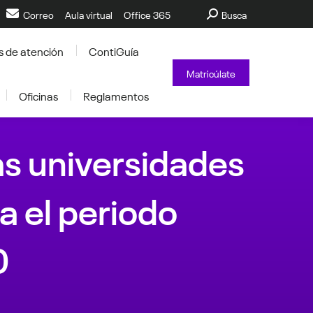
Buscar:
Correo
Aula virtual
Office 365
Busca
s de atención
ContiGuía
Matricúlate
Oficinas
Reglamentos
as universidades
a el periodo
0