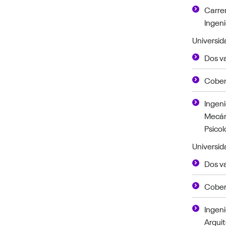
Carrer
Ingeni
Universid
Dos v
Cober
Ingeni
Mecáni
Psicol
Universid
Dos v
Cober
Ingeni
Arquit