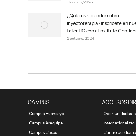
11 agosto, 2025
¿Quieres aprender sobre
inyectoterapia? Inscríbete en nu
taller UC con el Instituto Contine
2 octubre, 2024
CAMPUS
ACCESOS DI
Campus Huancayo
Oportunidades la
Campus Arequipa
Internacionalizac
Campus Cusco
Centro de idioma