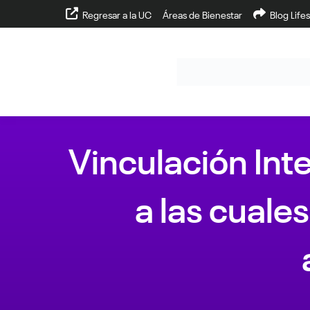
Regresar a la UC
Áreas de Bienestar
Blog Lifes
Vinculación Int
a las cuale