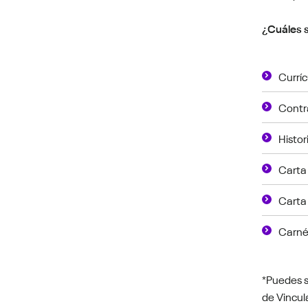
¿Cuáles s
Currí
Contr
Histo
Carta
Carta
Carné 
*Puedes s
de Vincul