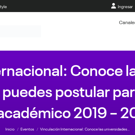
tyle
Ingresar
Canale
ernacional: Conoce l
s puedes postular par
académico 2019 – 2
Estás aquí:
Inicio
Eventos
Vinculación Internacional: Conoce las universidades…