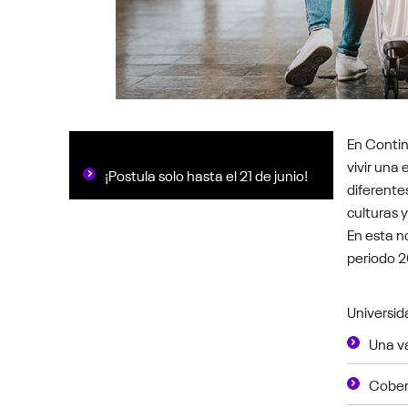
En Contin
vivir una
¡Postula solo hasta el 21 de junio!
diferente
culturas 
En esta n
periodo 20
Universid
Una v
Cober