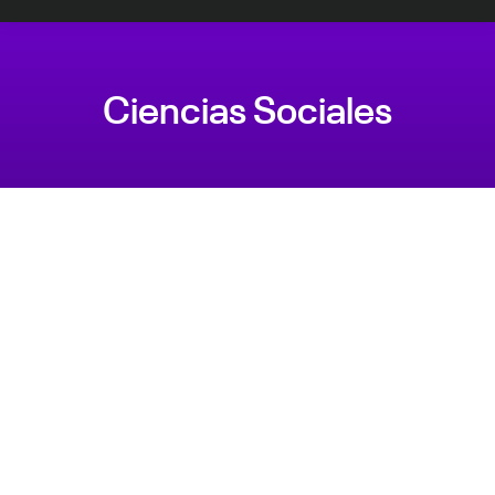
Ciencias Sociales
Estás aquí:
Coordinador académico de la carrera de
Educación con Especialidad en Innovación y
Aprendizaje Digital
Por
Daniel
6 mayo, 2025
Coordinador académico: Ronal Bolívar Huanca
Modalidad: A Distancia Correo:
rbolivar@continental.edu.pe Autoridades
académicas Carlos Nieto Sanchez – Decano de
Ciencias Sociales cnieto@continental.edu.pe Juan