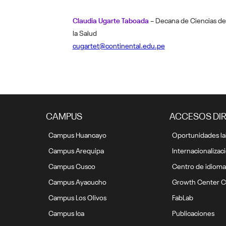
Claudia Ugarte Taboada
– Decana de Ciencias de
la Salud
cugartet@continental.edu.pe
CAMPUS
ACCESOS DI
Campus Huancayo
Oportunidades la
Campus Arequipa
Internacionalizac
Campus Cusco
Centro de idioma
Campus Ayacucho
Growth Center C
Campus Los Olivos
FabLab
Campus Ica
Publicaciones