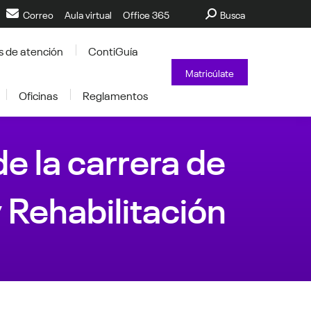
Buscar:
Correo
Aula virtual
Office 365
Busca
s de atención
ContiGuía
Matricúlate
Oficinas
Reglamentos
 la carrera de
y Rehabilitación