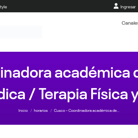
tyle
Ingresar
Canale
inadora académica de
ca / Terapia Física 
Estás aquí:
Inicio
horarios
Cusco – Coordinadora académica de…