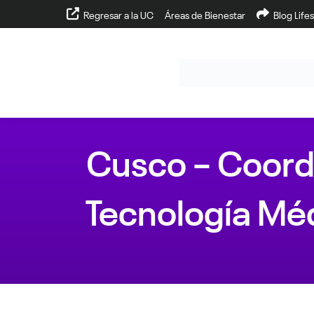
Regresar a la UC
Áreas de Bienestar
Blog Lifes
Cusco – Coord
Tecnología Médi