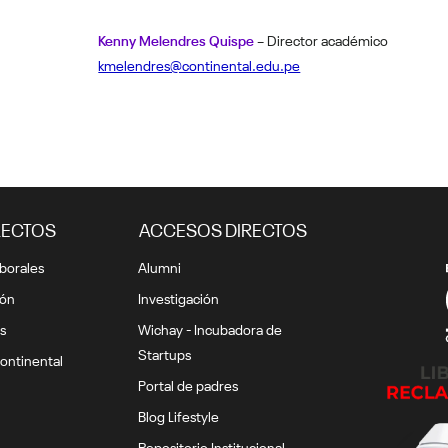
Kenny Melendres Quispe
– Director académico
kmelendres@continental.edu.pe
RECTOS
ACCESOS DIRECTOS
borales
Alumni
ión
Investigación
s
Wichay - Incubadora de
Startups
ontinental
Portal de padres
Blog Lifestyle
Repositorio Institucional