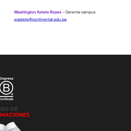
Washington Astete Reyes
– Gerente campus
wastete@continental.edu.pe