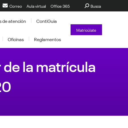
Buscar:
Correo
Aula virtual
Office 365
Busca
s de atención
ContiGuía
Matricúlate
Oficinas
Reglamentos
 de la matrícula
20