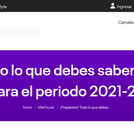
tyle
Ingresar
Canale
o lo que debes saber
ara el periodo 2021-
Estás aquí:
Inicio
Matricula
¡Prepárate! Todo lo que debes…