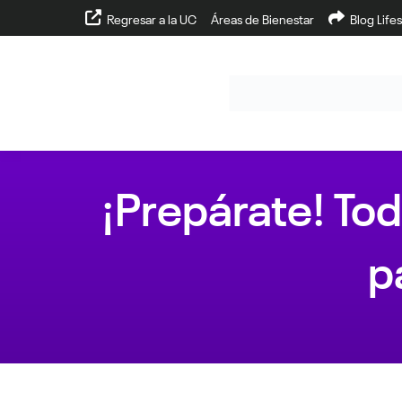
Regresar a la UC
Áreas de Bienestar
Blog Lifes
¡Prepárate! Tod
p