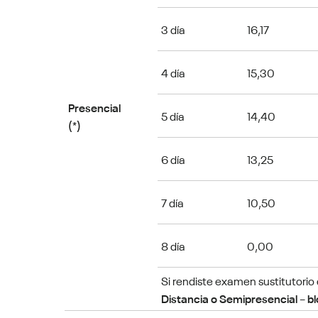
3 día
16,17
4 día
15,30
Presencial
5 día
14,40
(*)
6 día
13,25
7 día
10,50
8 día
0,00
Si rendiste examen sustitutorio
Distancia o Semipresencial
–
b