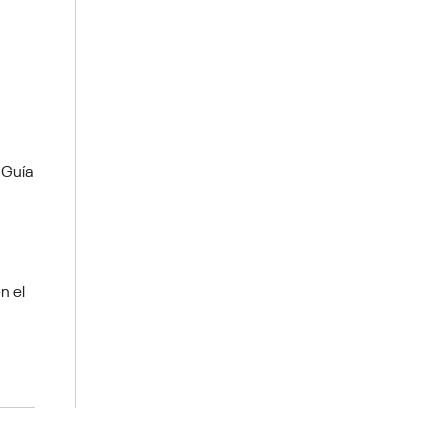
 Guía
n el