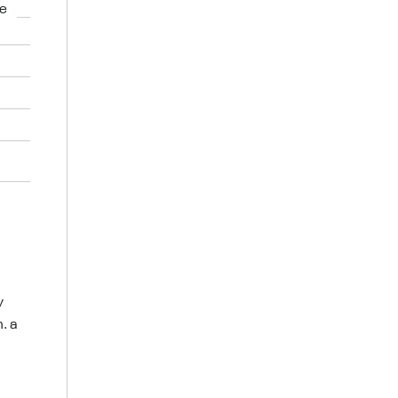
de
y
. a