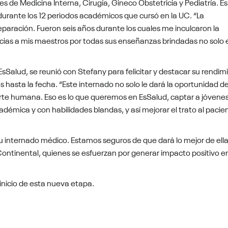
 de Medicina Interna, Cirugía, Gineco Obstetricia y Pediatría. Es a
durante los 12 periodos académicos que cursó en la UC. “La
reparación. Fueron seis años durante los cuales me inculcaron la
racias a mis maestros por todas sus enseñanzas brindadas no solo 
 EsSalud, se reunió con Stefany para felicitar y destacar su rendim
 hasta la fecha. “Este internado no solo le dará la oportunidad d
parte humana. Eso es lo que queremos en EsSalud, captar a jóvene
démica y con habilidades blandas, y así mejorar el trato al pacien
su internado médico. Estamos seguros de que dará lo mejor de ella
Continental, quienes se esfuerzan por generar impacto positivo e
inicio de esta nueva etapa.