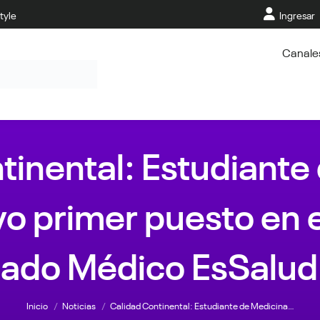
tyle
Ingresar
Canale
tinental: Estudiante
 primer puesto en 
nado Médico EsSalu
Estás aquí:
Inicio
Noticias
Calidad Continental: Estudiante de Medicina…