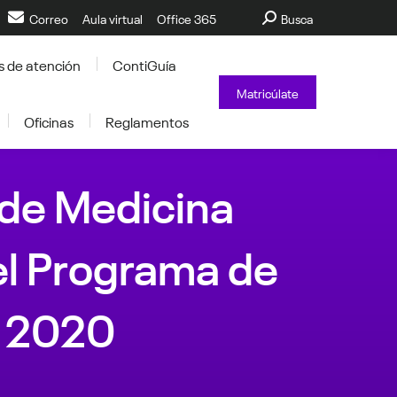
Buscar:
Correo
Aula virtual
Office 365
Busca
s de atención
ContiGuía
Matricúlate
Oficinas
Reglamentos
 de Medicina
el Programa de
d 2020