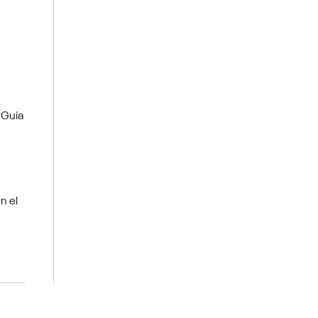
 Guía
n el