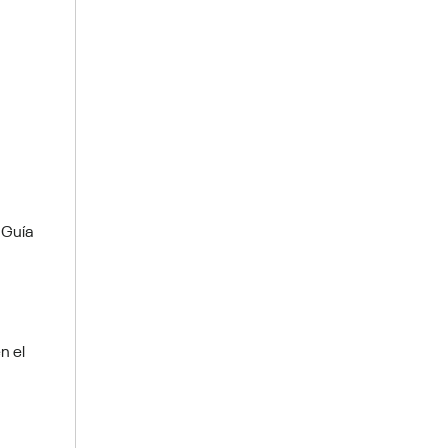
 Guía
n el