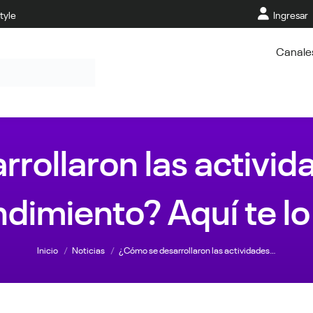
tyle
Ingresar
Canale
rollaron las activid
dimiento? Aquí te l
Estás aquí:
Inicio
Noticias
¿Cómo se desarrollaron las actividades…