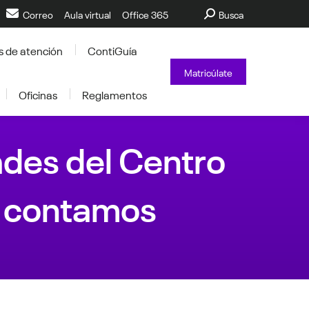
Buscar:
Correo
Aula virtual
Office 365
Busca
s de atención
ContiGuía
Matricúlate
Oficinas
Reglamentos
ades del Centro
o contamos