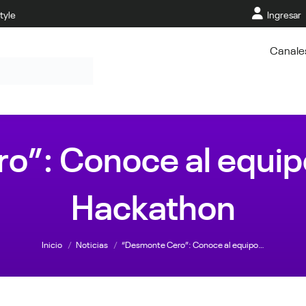
tyle
Ingresar
Canale
”: Conoce al equip
Hackathon
Estás aquí:
Inicio
Noticias
“Desmonte Cero”: Conoce al equipo…