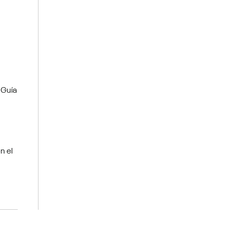
 Guía
n el