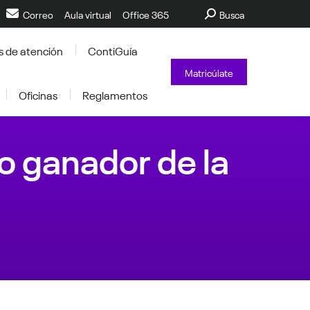
Buscar:
Correo
Aula virtual
Office 365
Busca
s de atención
ContiGuía
Matricúlate
Oficinas
Reglamentos
o ganador de la