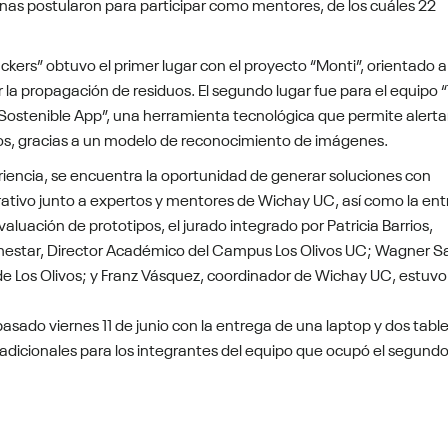
sonas postularon para participar como mentores, de los cuáles 22
ers” obtuvo el primer lugar con el proyecto “Monti”, orientado a
la propagación de residuos. El segundo lugar fue para el equipo 
Sostenible App”, una herramienta tecnológica que permite alertar
s, gracias a un modelo de reconocimiento de imágenes.
riencia, se encuentra la oportunidad de generar soluciones con
orativo junto a expertos y mentores de Wichay UC, así como la en
aluación de prototipos, el jurado integrado por Patricia Barrios,
mestar, Director Académico del Campus Los Olivos UC; Wagner Sa
e Los Olivos; y Franz Vásquez, coordinador de Wichay UC, estuvo
pasado viernes 11 de junio con la entrega de una laptop y dos tabl
s adicionales para los integrantes del equipo que ocupó el segund