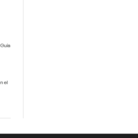
 Guía
n el