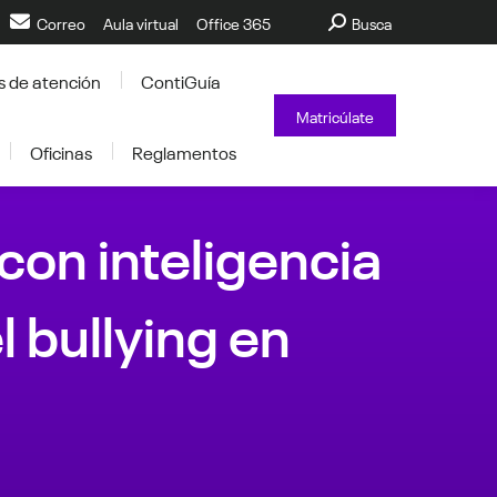
Buscar:
Correo
Aula virtual
Office 365
Busca
s de atención
ContiGuía
Matricúlate
Oficinas
Reglamentos
con inteligencia
l bullying en