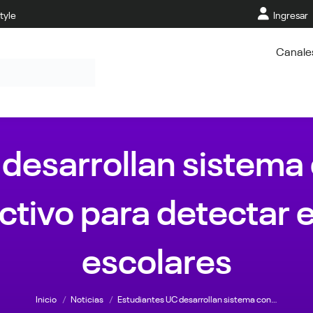
tyle
Ingresar
Canale
desarrollan sistema 
fectivo para detectar e
escolares
Estás aquí:
Inicio
Noticias
Estudiantes UC desarrollan sistema con…