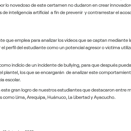
 por lo novedoso de este certamen no dudaron en crear innovador
 de inteligencia artificial a fin de prevenir y contrarrestar el acos
ente que emplea para analizar los vídeos que se captan mediante l
el perfil del estudiante como un potencial agresor o víctima utili
mo indicio de un incidente de bullying, para que después pueda
del plantel, los que se encargarán de analizar este comportamien
ia escolar.
 este gran logro de nuestros estudiantes que destacaron entre 
ones como Lima, Arequipa, Huánuco, La Libertad y Ayacucho.