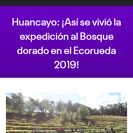
Huancayo: ¡Así se vivió la
expedición al Bosque
dorado en el Ecorueda
2019!
Estás aquí: