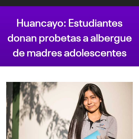
Huancayo: Estudiantes
donan probetas a albergue
de madres adolescentes
Estás aquí: