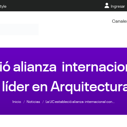
tyle
Ingresar
Canale
ió alianza internaci
líder en Arquitectur
Estás aquí:
Inicio
Noticias
La UC estableció alianza internacional con…