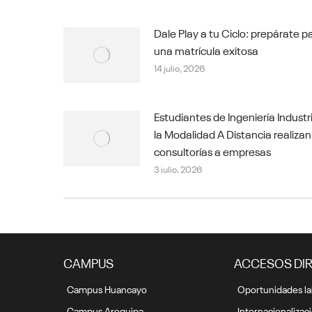
Dale Play a tu Ciclo: prepárate p
una matrícula exitosa
14 julio, 2026
Estudiantes de Ingeniería Industr
la Modalidad A Distancia realizan
consultorías a empresas
3 julio, 2026
CAMPUS
ACCESOS DI
Campus Huancayo
Oportunidades la
Campus Arequipa
Internacionalizac