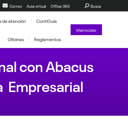
Buscar:
Correo
Aula virtual
Office 365
Busca
s de atención
ContiGuía
Matricúlate
Oficinas
Reglamentos
onal con Abacus
a Empresarial