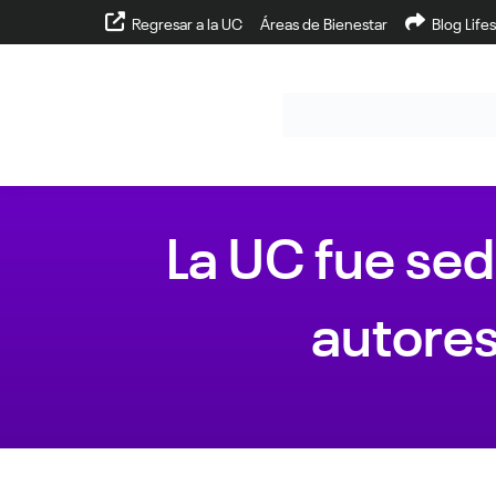
Regresar a la UC
Áreas de Bienestar
Blog Lifes
La UC fue sed
autore