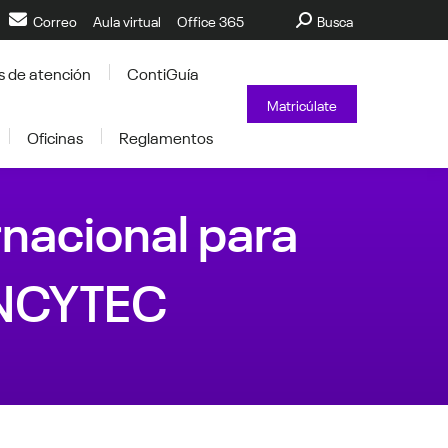
Buscar:
Correo
Aula virtual
Office 365
Busca
s de atención
ContiGuía
Matricúlate
Oficinas
Reglamentos
rnacional para
ONCYTEC