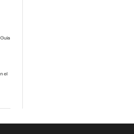
 Guía
n el