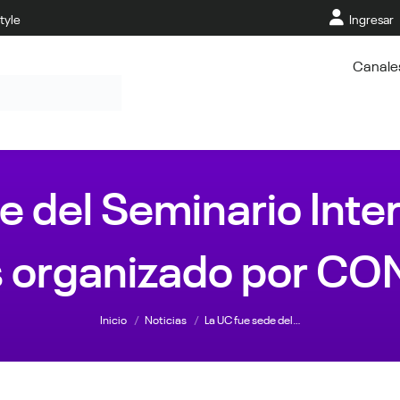
tyle
Ingresar
Canale
e del Seminario Inte
s organizado por C
Estás aquí:
Inicio
Noticias
La UC fue sede del…