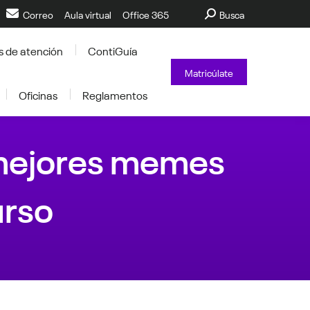
Buscar:
Correo
Aula virtual
Office 365
Busca
s de atención
ContiGuía
Matricúlate
Oficinas
Reglamentos
s mejores memes
urso