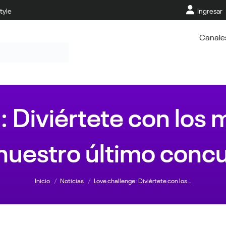
tyle
Ingresar
Canale
: Diviértete con lo
nuestro último conc
Estás aquí:
Inicio
Noticias
Love challenge: Diviértete con los…