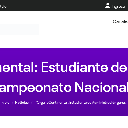
tyle
Ingresar
Canale
ental: Estudiante de
ampeonato Nacional 
Estás aquí:
Inicio
Noticias
#OrgulloContinental: Estudiante de Administración gana…