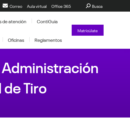
Buscar:
Correo
Aula virtual
Office 365
Busca
s de atención
ContiGuía
Matricúlate
Oficinas
Reglamentos
 Administración
de Tiro