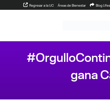
Regresar a la UC
Áreas de Bienestar
Blog Lifes
#OrgulloContin
gana C