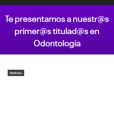
Te presentamos a nuestr@s
primer@s titulad@s en
Odontología
Estás aquí:
Noticias