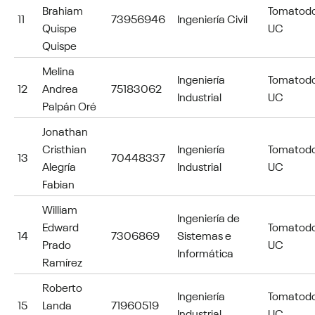
Brahiam
Tomatod
11
73956946
Ingeniería Civil
Quispe
UC
Quispe
Melina
Ingeniería
Tomatod
12
Andrea
75183062
Industrial
UC
Palpán Oré
Jonathan
Cristhian
Ingeniería
Tomatod
13
70448337
Alegría
Industrial
UC
Fabian
William
Ingeniería de
Edward
Tomatod
14
7306869
Sistemas e
Prado
UC
Informática
Ramírez
Roberto
Ingeniería
Tomatod
15
Landa
71960519
Industrial
UC