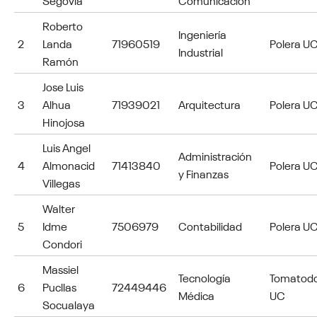
Roberto
Ingeniería
2
Landa
71960519
Polera U
Industrial
Ramón
Jose Luis
3
Alhua
71939021
Arquitectura
Polera U
Hinojosa
Luis Angel
Administración
4
Almonacid
71413840
Polera U
y Finanzas
Villegas
Walter
5
Idme
7506979
Contabilidad
Polera U
Condori
Massiel
Tecnología
Tomatod
6
Pucllas
72449446
Médica
UC
Socualaya