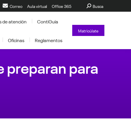
Buscar:
Correo
Aula virtual
Office 365
Busca
s de atención
ContiGuía
Matricúlate
Oficinas
Reglamentos
 preparan para