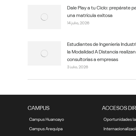
Dale Play a tu Ciclo: prepárate p
una matrícula exitosa
14 julio, 2026
Estudiantes de Ingeniería Industr
la Modalidad A Distancia realizan
consultorías a empresas
3 julio, 2026
CAMPUS
ACCESOS DI
Campus Huancayo
Oportunidades la
Campus Arequipa
Internacionalizac