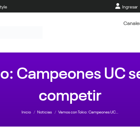
tyle
Ingresar
Canale
io: Campeones UC se
competir
Estás aquí:
Inicio
Noticias
Vamos con Tokio: Campeones UC…