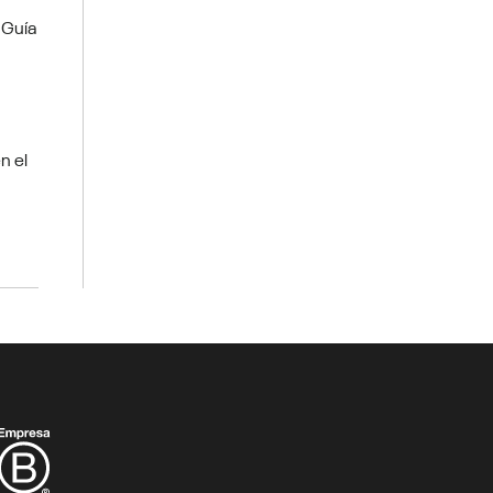
 Guía
n el