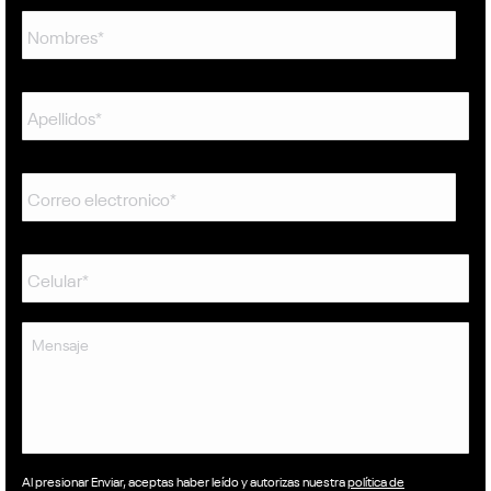
Nombres
*
Apellidos
Correo
electronico
*
Celular*
*
Mensaje
Al presionar Enviar, aceptas haber leído y autorizas nuestra
política de