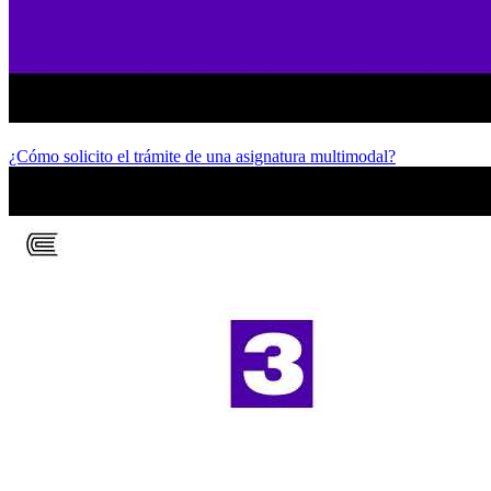
¿Cómo solicito el trámite de una asignatura multimodal?