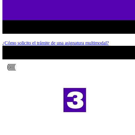
¿Cómo solicito el trámite de una asignatura multimodal?