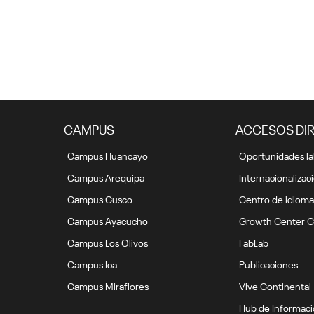
CADE Universitario 2019 ¡No te
la puedes perder!
25 noviembre, 2019
CAMPUS
ACCESOS DI
Campus Huancayo
Oportunidades la
Campus Arequipa
Internacionalizac
Campus Cusco
Centro de idioma
Campus Ayacucho
Growth Center C
Campus Los Olivos
FabLab
Campus Ica
Publicaciones
Campus Miraflores
Vive Continental
Hub de Informac