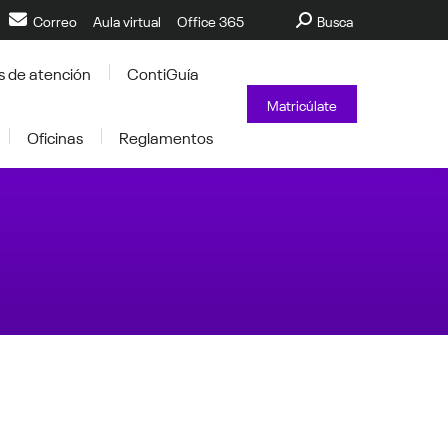
Buscar:
Correo
Aula virtual
Office 365
Busca
s de atención
ContiGuía
Matricúlate
Oficinas
Reglamentos