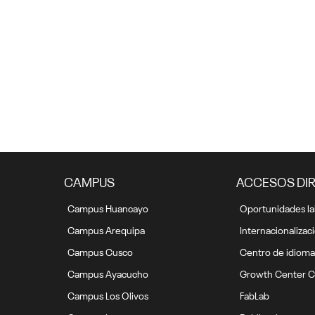
Plataforma psicológica online
de la UC es reconocida por la
OEA
25 mayo, 2020
CAMPUS
ACCESOS DI
Campus Huancayo
Oportunidades la
Campus Arequipa
Internacionalizac
Campus Cusco
Centro de idioma
Campus Ayacucho
Growth Center C
Campus Los Olivos
FabLab