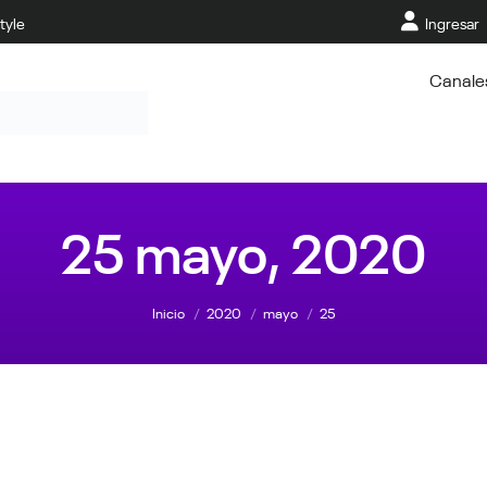
tyle
Ingresar
Canale
25 mayo, 2020
Estás aquí:
Inicio
2020
mayo
25