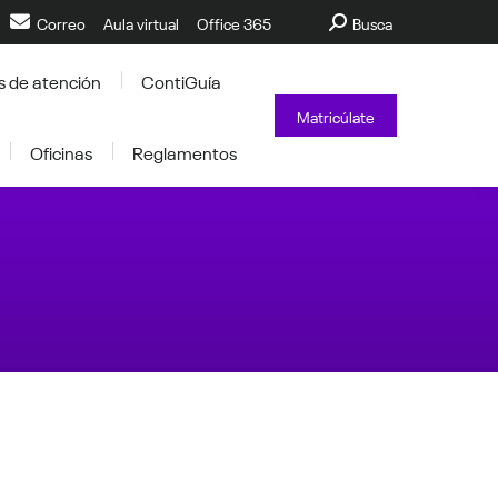
Buscar:
Correo
Aula virtual
Office 365
Busca
s de atención
ContiGuía
Matricúlate
Oficinas
Reglamentos