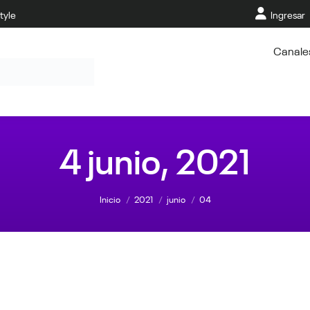
tyle
Ingresar
Canale
4 junio, 2021
Estás aquí:
Inicio
2021
junio
04