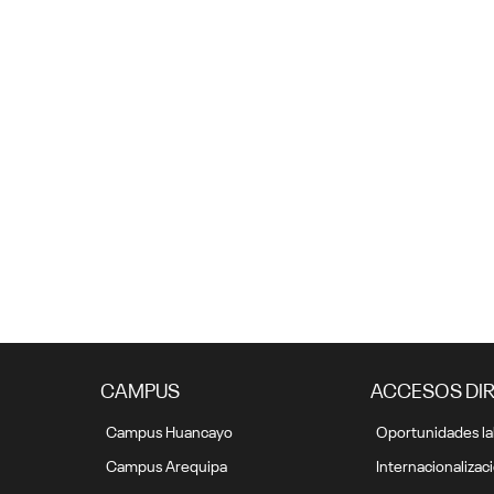
Semana de la Ingeniería:
Conoce las actividades que
tenemos para ti
4 junio, 2021
CAMPUS
ACCESOS DI
Campus Huancayo
Oportunidades la
Campus Arequipa
Internacionalizac