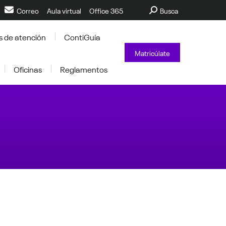
Buscar:
Correo
Aula virtual
Office 365
Busca
s de atención
ContiGuía
Matricúlate
Oficinas
Reglamentos