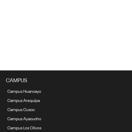
¡Demuestra tu creatividad realizando un
cortometraje accesible! Conoce el Festival
AcceCine, gracias a la UC
2 octubre, 2023
CAMPUS
Campus Huancayo
Campus Arequipa
Campus Cusco
Campus Ayacucho
Campus Los Olivos