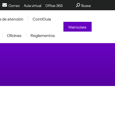
Buscar:
Correo
Aula virtual
Office 365
Busca
s de atención
ContiGuía
Matricúlate
Oficinas
Reglamentos