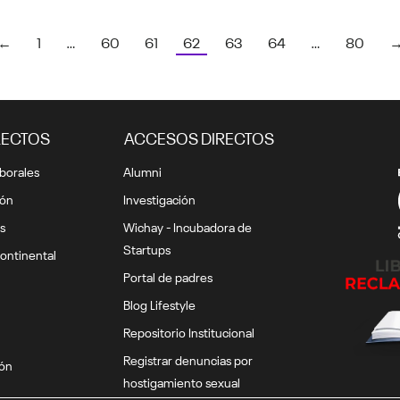
←
1
…
60
61
62
63
64
…
80
RECTOS
ACCESOS DIRECTOS
borales
Alumni
ión
Investigación
s
Wichay - Incubadora de
Startups
ontinental
Portal de padres
Blog Lifestyle
Repositorio Institucional
Registrar denuncias por
ión
hostigamiento sexual