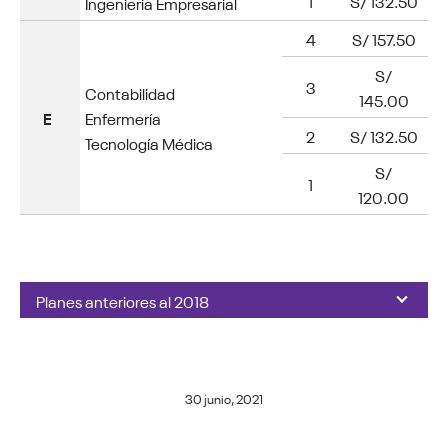
1
S/ 132.50
Ingeniería Empresarial
4
S/ 157.50
S/
3
Contabilidad
145.00
E
Enfermería
2
S/ 132.50
Tecnología Médica
S/
1
120.00
Planes anteriores al 2018
30 junio, 2021