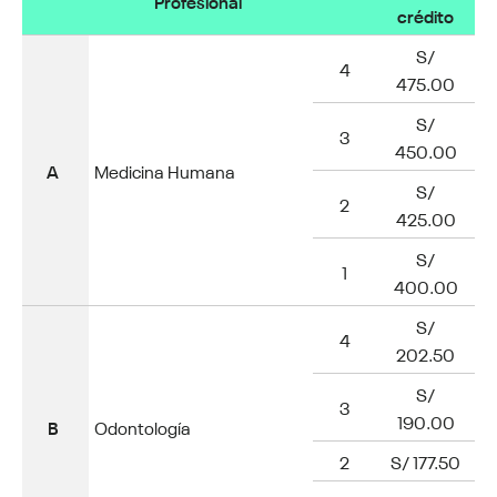
Profesional
crédito
S/
4
475.00
S/
3
450.00
A
Medicina Humana
S/
2
425.00
S/
1
400.00
S/
4
202.50
S/
3
190.00
B
Odontología
2
S/ 177.50