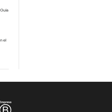
 Guía
n el