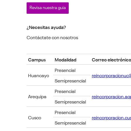
Revisa nuestra guía
¿Necesitas ayuda?
Contáctate con nosotros
Campus
Modalidad
Correo electrónic
Presencial
Huancayo
reincorporacionuc
Semipresencial
Presencial
Arequipa
reincorporacion.a
Semipresencial
Presencial
Cusco
reincorporacion.c
Semipresencial