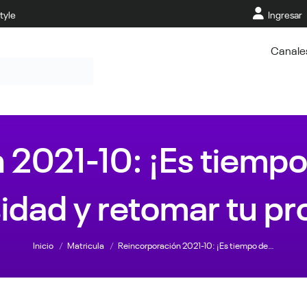
tyle
Ingresar
Canale
 2021-10: ¡Es tiempo 
idad y retomar tu pr
Estás aquí:
Inicio
Matricula
Reincorporación 2021-10: ¡Es tiempo de…