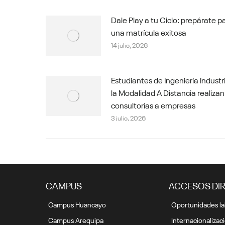
Dale Play a tu Ciclo: prepárate p
una matrícula exitosa
14 julio, 2026
Estudiantes de Ingeniería Industr
la Modalidad A Distancia realizan
consultorías a empresas
3 julio, 2026
CAMPUS
ACCESOS DI
Campus Huancayo
Oportunidades la
Campus Arequipa
Internacionalizac