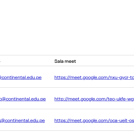
o
Sala meet
@continental.edu.pe
https://meet.google.com/nxu-gycr-td
qp@continental.edu.pe
http://meet.google.com/teo-ukfe-wg
us@continental.edu.pe
https://meet.google.com/oca-ueit-o