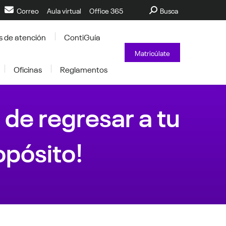
Buscar:
Correo
Aula virtual
Office 365
Busca
s de atención
ContiGuía
Matricúlate
Oficinas
Reglamentos
de regresar a tu
opósito!