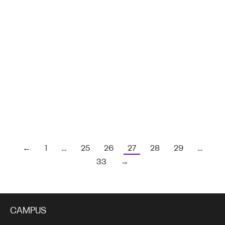
Aprovecha la campaña de descuentos de
nuestro Fondo Editorial
23 abril, 2018
←
1
…
25
26
27
28
29
…
33
→
CAMPUS