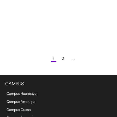
Heroínas regionales: Día Internacional de la Mujer
8 marzo, 2021
1
2
→
CAMPUS
Campus Huancayo
Campus Arequipa
Campus Cusco