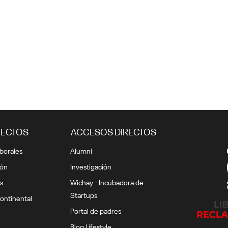
s en educación virtual: La
Los “no” desaparecen: ¿
 en el universo online
para el periodo acadé
2021-10?
1 marzo, 2021
1 marzo, 2021
RECTOS
ACCESOS DIRECTOS
borales
Alumni
ión
Investigación
s
Wichay - Incubadora de
Startups
ontinental
Portal de padres
Blog Lifestyle