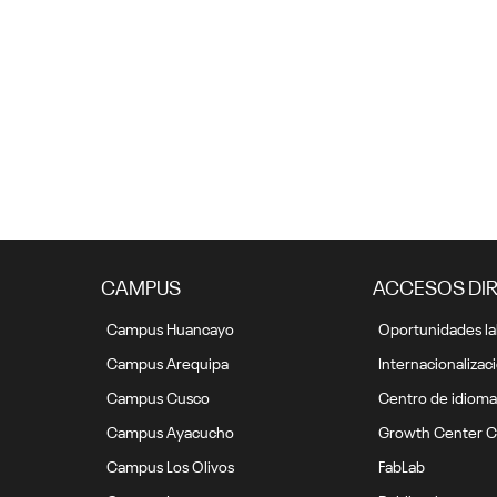
2 de marzo: Conoce nuestro
Lídere
canal de denuncias por
UC
hostigamiento sexual
1 marzo, 2021
CAMPUS
ACCESOS DI
Campus Huancayo
Oportunidades la
Campus Arequipa
Internacionalizac
Campus Cusco
Centro de idioma
Campus Ayacucho
Growth Center C
Campus Los Olivos
FabLab