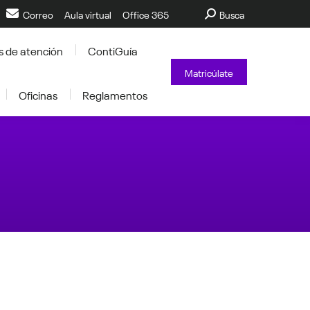
Buscar:
Correo
Aula virtual
Office 365
Busca
s de atención
ContiGuía
Matricúlate
Oficinas
Reglamentos