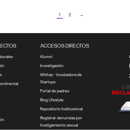
1
2
→
RECTOS
ACCESOS DIRECTOS
borales
Alumni
ión
Investigación
s
Wichay - Incubadora de
Startups
ontinental
Portal de padres
Blog Lifestyle
Repositorio Institucional
Registrar denuncias por
ión
hostigamiento sexual