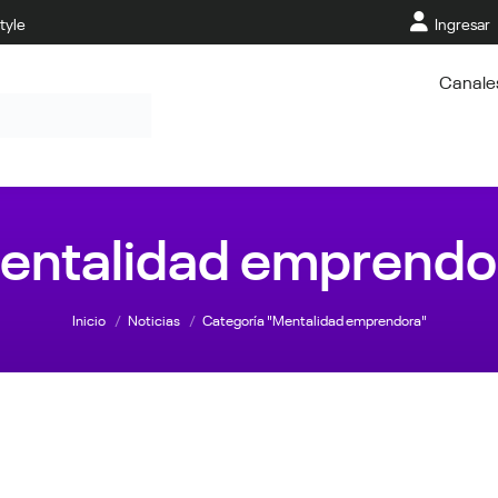
tyle
Ingresar
Canale
entalidad emprendo
Estás aquí:
Inicio
Noticias
Categoría "Mentalidad emprendora"