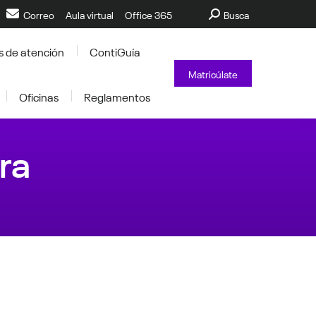
Buscar:
Correo
Aula virtual
Office 365
Busca
s de atención
ContiGuía
Matricúlate
Oficinas
Reglamentos
ra